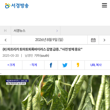
H
서경뉴스
2026년 8월 9일 (일)
(R) 파프리카 토마토퇴록바이러스 감염 급증.."사전 방제 중요"
2025-05-20
|
남경민
기자 (south)
+ 크게
- 작게
URL 복사
..