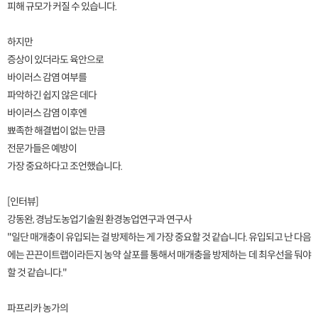
피해 규모가 커질 수 있습니다.
하지만
증상이 있더라도 육안으로
바이러스 감염 여부를
파악하긴 쉽지 않은 데다
바이러스 감염 이후엔
뾰족한 해결법이 없는 만큼
전문가들은 예방이
가장 중요하다고 조언했습니다.
[인터뷰]
강동완, 경남도농업기술원 환경농업연구과 연구사
"일단 매개충이 유입되는 걸 방제하는 게 가장 중요할 것 같습니다. 유입되고 난 다음
에는 끈끈이트랩이라든지 농약 살포를 통해서 매개충을 방제하는 데 최우선을 둬야
할 것 같습니다."
파프리카 농가의