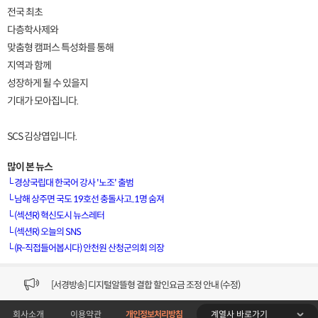
전국 최초
다층학사제와
맞춤형 캠퍼스 특성화를 통해
지역과 함께
성장하게 될 수 있을지
기대가 모아집니다.
SCS 김상엽입니다.
많이 본 뉴스
└
경상국립대 한국어 강사 '노조' 출범
└
남해 상주면 국도 19호선 충돌사고..1명 숨져
└
(섹션R) 혁신도시 뉴스레터
[VOD공지] 청춘초이스 이용금액 변경 안내
└
(섹션R) 오늘의 SNS
└
(R-직접들어봅시다) 안천원 산청군의회 의장
[서경방송] 일부 채널편성 변경 안내의 건 (7/22)
[서경방송] 디지털알뜰형 결합 할인요금 조정 안내 (수정)
계열사 바로가기
회사소개
이용약관
개인정보처리방침
[공지] 개인정보처리방침 (Ver2.15) 개정의 건 (7/1)