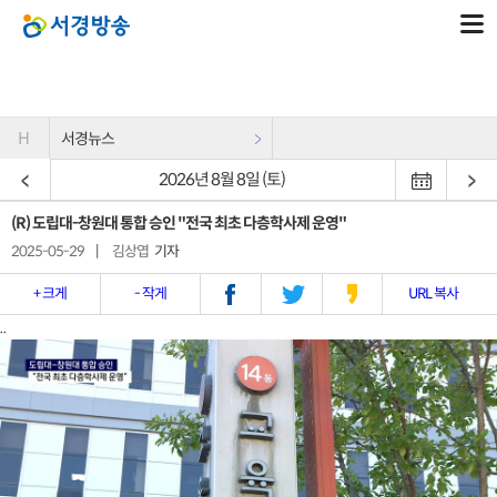
H
서경뉴스
2026년 8월 8일 (토)
(R) 도립대-창원대 통합 승인 "전국 최초 다층학사제 운영"
2025-05-29
|
김상엽
기자
+ 크게
- 작게
URL 복사
..