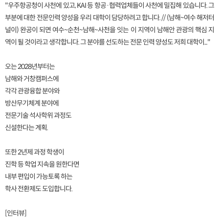
"우주항공청이 사천에 있고, KAI 등 항공·협력업체들이 사천에 밀집해 있습니다. 그
부분에 대한 전문인력 양성을 우리 대학이 담당하려고 합니다. // (남해~여수 해저터
널이) 완공이 되면 여수~순천~남해~사천을 잇는 이 지역이 남해안 관광의 핵심 지
역이 될 것이라고 생각합니다. 그 분야를 선도하는 전문 인력 양성도 저희 대학이..."
오는 2028년부터는
남해와 거창캠퍼스에
각각 관광융합 분야와
방산무기체계 분야에
전문기술 석사학위 과정도
신설한다는 계획.
또한 2년제 과정 학생이
진학 등 학업 지속을 원한다면
내부 편입이 가능토록 하는
학사 전환제도 도입합니다.
[인터뷰]