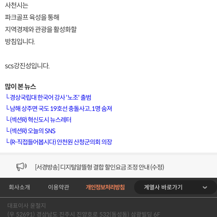
사천시는
파크골프 육성을 통해
지역경제와 관광을 활성화할
방침입니다.
scs강진성입니다.
많이 본 뉴스
└
경상국립대 한국어 강사 '노조' 출범
└
남해 상주면 국도 19호선 충돌사고..1명 숨져
└
(섹션R) 혁신도시 뉴스레터
[VOD공지] 청춘초이스 이용금액 변경 안내
└
(섹션R) 오늘의 SNS
└
(R-직접들어봅시다) 안천원 산청군의회 의장
[서경방송] 일부 채널편성 변경 안내의 건 (7/22)
[서경방송] 디지털알뜰형 결합 할인요금 조정 안내 (수정)
계열사 바로가기
회사소개
이용약관
개인정보처리방침
[공지] 개인정보처리방침 (Ver2.15) 개정의 건 (7/1)
대표이사 윤철지
[서경방송] 일부 채널편성 변경 안내의 건 (7/1)
(우 52691) 경상남도 진주시 진양호로 532(동성동) 삼광빌딩 6F