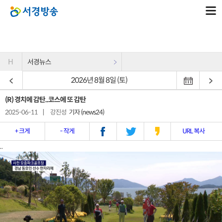
H
서경뉴스
2026년 8월 8일 (토)
(R) 경치에 감탄..코스에 또 감탄
2025-06-11
|
강진성
기자 (news24)
+ 크게
- 작게
URL 복사
..