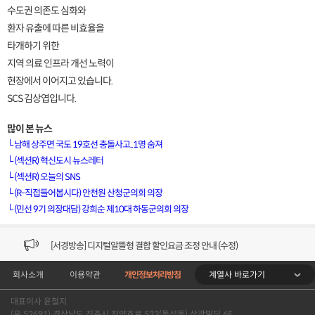
수도권 의존도 심화와
환자 유출에 따른 비효율을
타개하기 위한
지역 의료 인프라 개선 노력이
현장에서 이어지고 있습니다.
SCS 김상엽입니다.
많이 본 뉴스
└
남해 상주면 국도 19호선 충돌사고..1명 숨져
└
(섹션R) 혁신도시 뉴스레터
└
(섹션R) 오늘의 SNS
[VOD공지] 청춘초이스 이용금액 변경 안내
└
(R-직접들어봅시다) 안천원 산청군의회 의장
└
(민선 9기 의장대담) 강희순 제10대 하동군의회 의장
[서경방송] 일부 채널편성 변경 안내의 건 (7/22)
[서경방송] 디지털알뜰형 결합 할인요금 조정 안내 (수정)
계열사 바로가기
회사소개
이용약관
개인정보처리방침
[공지] 개인정보처리방침 (Ver2.15) 개정의 건 (7/1)
대표이사 윤철지
[서경방송] 일부 채널편성 변경 안내의 건 (7/1)
(우 52691) 경상남도 진주시 진양호로 532(동성동) 삼광빌딩 6F