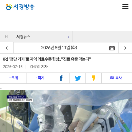
H
서경뉴스
2026년 8월 11일 (화)
(R) '첨단 기기'로 지역 의료수준 향상.."진료 유출 막는다"
2025-07-15
|
김상엽
기자
+ 크게
- 작게
URL 복사
..