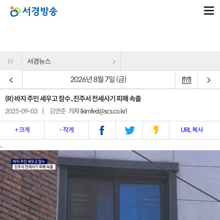
H
서경뉴스
2026년 8월 7일 (금)
(R) 바지 주인 세우고 잠수..진주서 전세사기 피해 속출
2025-09-03
|
김연준
기자 (kimfed@scs.co.kr)
+ 크게
- 작게
URL 복사
..