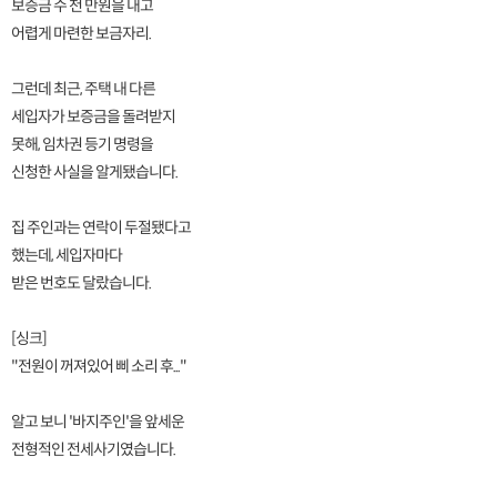
보증금 수 천 만원을 내고
어렵게 마련한 보금자리.
그런데 최근, 주택 내 다른
세입자가 보증금을 돌려받지
못해, 임차권 등기 명령을
신청한 사실을 알게됐습니다.
집 주인과는 연락이 두절됐다고
했는데, 세입자마다
받은 번호도 달랐습니다.
[싱크]
"전원이 꺼져있어 삐 소리 후..."
알고 보니 '바지주인'을 앞세운
전형적인 전세사기였습니다.