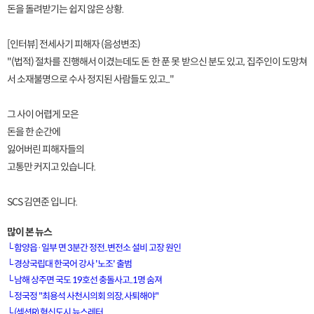
돈을 돌려받기는 쉽지 않은 상황.
[인터뷰] 전세사기 피해자 (음성변조)
"(법적) 절차를 진행해서 이겼는데도 돈 한 푼 못 받으신 분도 있고, 집주인이 도망쳐
서 소재불명으로 수사 정지된 사람들도 있고..."
그 사이 어렵게 모은
돈을 한 순간에
잃어버린 피해자들의
고통만 커지고 있습니다.
SCS 김연준 입니다.
많이 본 뉴스
└
함양읍·일부 면 3분간 정전..변전소 설비 고장 원인
└
경상국립대 한국어 강사 '노조' 출범
└
남해 상주면 국도 19호선 충돌사고..1명 숨져
[VOD공지] 청춘초이스 이용금액 변경 안내
└
정국정 "최용석 사천시의회 의장, 사퇴해야"
└
(섹션R) 혁신도시 뉴스레터