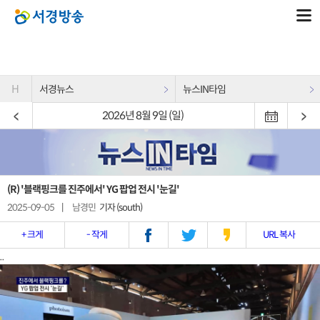
H
서경뉴스
뉴스IN타임
2026년 8월 9일 (일)
(R) '블랙핑크를 진주에서' YG 팝업 전시 '눈길'
2025-09-05
|
남경민
기자 (south)
+ 크게
- 작게
URL 복사
..