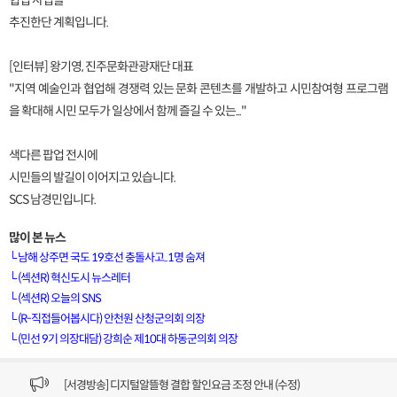
협업 사업을
추진한단 계획입니다.
[인터뷰] 왕기영, 진주문화관광재단 대표
"지역 예술인과 협업해 경쟁력 있는 문화 콘텐츠를 개발하고 시민참여형 프로그램
을 확대해 시민 모두가 일상에서 함께 즐길 수 있는..."
색다른 팝업 전시에
시민들의 발길이 이어지고 있습니다.
SCS 남경민입니다.
많이 본 뉴스
└
남해 상주면 국도 19호선 충돌사고..1명 숨져
└
(섹션R) 혁신도시 뉴스레터
└
(섹션R) 오늘의 SNS
[VOD공지] 청춘초이스 이용금액 변경 안내
└
(R-직접들어봅시다) 안천원 산청군의회 의장
└
(민선 9기 의장대담) 강희순 제10대 하동군의회 의장
[서경방송] 일부 채널편성 변경 안내의 건 (7/22)
[서경방송] 디지털알뜰형 결합 할인요금 조정 안내 (수정)