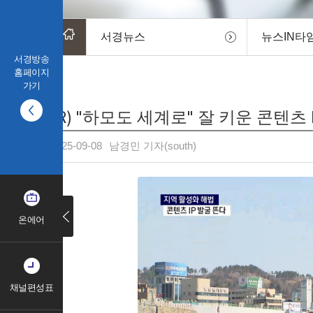
서경뉴스
뉴스IN타
서경방송
홈페이지
가기
(R) "하모도 세계로" 잘 키운 콘텐츠 
2025-09-08
남경민 기자(south)
온에어
채널편성표