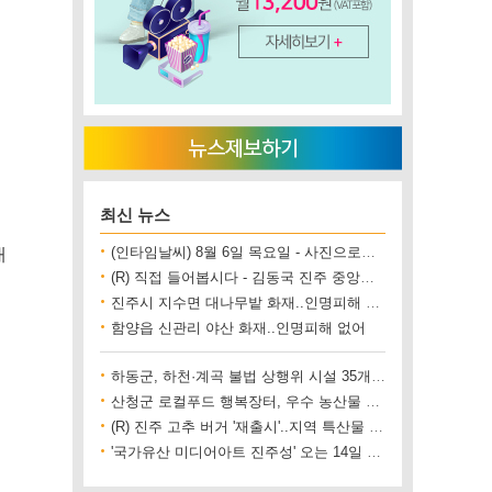
최신 뉴스
대
(인타임날씨) 8월 6일 목요일 - 사진으로보는 날씨
(R) 직접 들어봅시다 - 김동국 진주 중앙시장 상인회장
진주시 지수면 대나무밭 화재..인명피해 없어
함양읍 신관리 야산 화재..인명피해 없어
하동군, 하천·계곡 불법 상행위 시설 35개소 철거
산청군 로컬푸드 행복장터, 우수 농산물 직거래 사업장 인증
(R) 진주 고추 버거 '재출시'..지역 특산물 홍보 기대
'국가유산 미디어아트 진주성' 오는 14일 개막