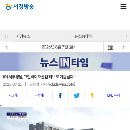
H
서경뉴스
뉴스IN타임
2026년 8월 7일 (금)
(R) 서부경남, 그린바이오산업 허브로 거듭날까
2025-09-25
|
김동엽
기자 (yobida@scs.co.kr)
+ 크게
- 작게
URL 복사
..