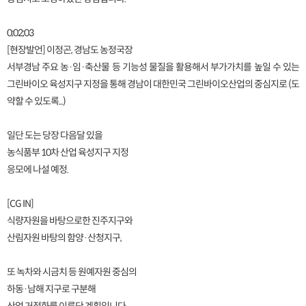
0;02;03
[현장발언] 이정곤, 경남도 농정국장
서부경남 주요 농·임·축산물 등 기능성 물질을 활용해서 부가가치를 높일 수 있는
그린바이오 육성지구 지정을 통해 경남이 대한민국 그린바이오산업의 중심지로 (도
약할 수 있도록...)
일단 도는 당장 다음달 있을
농식품부 10차 산업 육성지구 지정
응모에 나설 예정.
[CG IN]
식량자원을 바탕으로한 진주지구와
산림자원 바탕의 함양·산청지구,
또 녹차와 시금치 등 원예자원 중심의
하동·남해 지구로 구분해