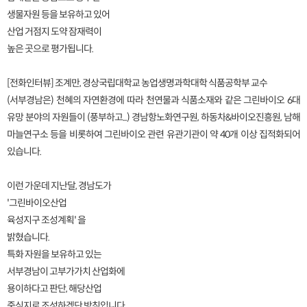
생물자원 등을 보유하고 있어
산업 거점지 도약 잠재력이
높은 곳으로 평가됩니다.
[전화인터뷰] 조계만, 경상국립대학교 농업생명과학대학 식품공학부 교수
(서부경남은) 천혜의 자연환경에 따라 천연물과 식품소재와 같은 그린바이오 6대
유망 분야의 자원들이 (풍부하고...) 경남항노화연구원, 하동차&바이오진흥원, 남해
마늘연구소 등을 비롯하여 그린바이오 관련 유관기관이 약 40개 이상 집적화되어
있습니다.
이런 가운데 지난달, 경남도가
'그린바이오산업
육성지구 조성계획' 을
밝혔습니다.
특화 자원을 보유하고 있는
서부경남이 고부가가치 산업화에
용이하다고 판단, 해당산업
중심지로 조성하겠단 방침입니다.