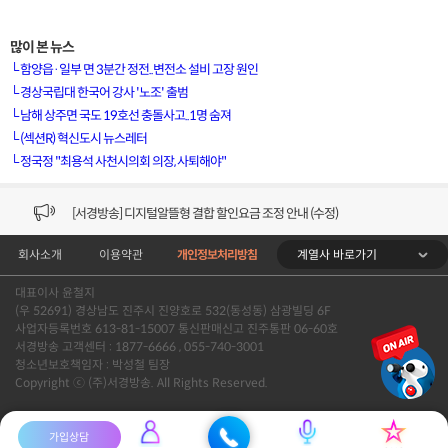
많이 본 뉴스
└
함양읍·일부 면 3분간 정전..변전소 설비 고장 원인
└
경상국립대 한국어 강사 '노조' 출범
└
남해 상주면 국도 19호선 충돌사고..1명 숨져
[VOD공지] 청춘초이스 이용금액 변경 안내
└
(섹션R) 혁신도시 뉴스레터
└
정국정 "최용석 사천시의회 의장, 사퇴해야"
[서경방송] 일부 채널편성 변경 안내의 건 (7/22)
[서경방송] 디지털알뜰형 결합 할인요금 조정 안내 (수정)
계열사 바로가기
회사소개
이용약관
개인정보처리방침
[공지] 개인정보처리방침 (Ver2.15) 개정의 건 (7/1)
대표이사 윤철지
[서경방송] 일부 채널편성 변경 안내의 건 (7/1)
(우 52691) 경상남도 진주시 진양호로 532(동성동) 삼광빌딩 6F
사업자등록번호 613-81-15007 통신판매신고 진주통판 06-60호
[VOD공지] 청춘초이스 이용금액 변경 안내
서경방송 고객센터 : 1877-6666 , 055-740-3001
청소년보호책임자 : 박성철 팀장
Copyright ⓒ (주)서경방송. All Rights Reserved.
[서경방송] 일부 채널편성 변경 안내의 건 (7/22)
가입상담