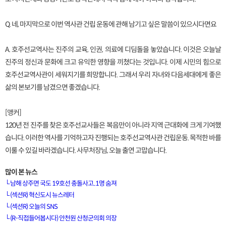
Q. 네, 마지막으로 이번 역사관 건립 운동에 관해 남기고 싶은 말씀이 있으시다면요
A. 호주선교역사는 진주의 교육, 인권, 의료에 디딤돌을 놓았습니다. 이것은 오늘날
진주의 정신과 문화에 크고 유익한 영향을 끼쳤다는 것입니다. 이제 시민의 힘으로
호주선교역사관이 세워지기를 희망합니다. 그래서 우리 자녀와 다음세대에게 좋은
삶의 본보기를 남겼으면 좋겠습니다.
[앵커]
120년 전 진주를 찾은 호주선교사들은 복음만이 아니라 지역 근대화에 크게 기여했
습니다. 이러한 역사를 기억하고자 진행되는 호주선교역사관 건립운동. 목적한 바를
이룰 수 있길 바라겠습니다. 사무처장님, 오늘 출연 고맙습니다.
많이 본 뉴스
└
남해 상주면 국도 19호선 충돌사고..1명 숨져
└
(섹션R) 혁신도시 뉴스레터
└
(섹션R) 오늘의 SNS
[VOD공지] 청춘초이스 이용금액 변경 안내
└
(R-직접들어봅시다) 안천원 산청군의회 의장