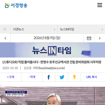
H
서경뉴스
뉴스IN타임
2026년 8월 9일 (일)
(스튜디오R) 직접 들어봅시다 - 한영수 호주선교역사관 건립 준비위원회 사무처장
2025-10-20
|
김순종
기자 (how2read@scs.co.kr)
+ 크게
- 작게
URL 복사
..