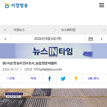
H
서경뉴스
뉴스IN타임
2026년 8월 6일 (목)
(R) 사상 첫 농지 전수조사..농업 현장 바뀔까
2026-05-12
|
김동엽
기자 (yobida@scs.co.kr)
+ 크게
- 작게
URL 복사
..