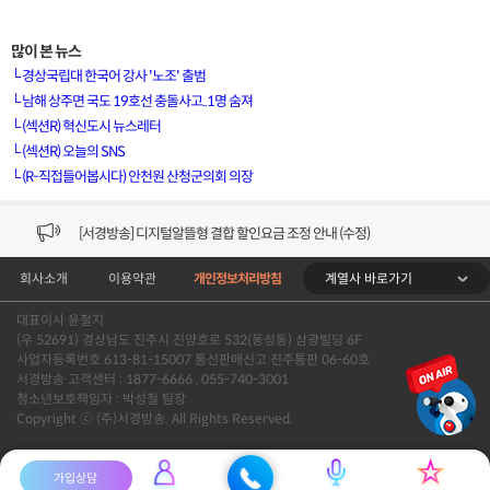
많이 본 뉴스
└
경상국립대 한국어 강사 '노조' 출범
└
남해 상주면 국도 19호선 충돌사고..1명 숨져
└
(섹션R) 혁신도시 뉴스레터
[VOD공지] 청춘초이스 이용금액 변경 안내
└
(섹션R) 오늘의 SNS
└
(R-직접들어봅시다) 안천원 산청군의회 의장
[서경방송] 일부 채널편성 변경 안내의 건 (7/22)
[서경방송] 디지털알뜰형 결합 할인요금 조정 안내 (수정)
계열사 바로가기
회사소개
이용약관
개인정보처리방침
[공지] 개인정보처리방침 (Ver2.15) 개정의 건 (7/1)
대표이사 윤철지
[서경방송] 일부 채널편성 변경 안내의 건 (7/1)
(우 52691) 경상남도 진주시 진양호로 532(동성동) 삼광빌딩 6F
사업자등록번호 613-81-15007 통신판매신고 진주통판 06-60호
[VOD공지] 청춘초이스 이용금액 변경 안내
서경방송 고객센터 : 1877-6666 , 055-740-3001
청소년보호책임자 : 박성철 팀장
Copyright ⓒ (주)서경방송. All Rights Reserved.
[서경방송] 일부 채널편성 변경 안내의 건 (7/22)
가입상담