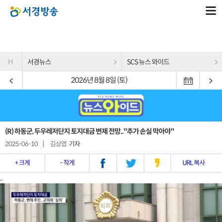
H
서경뉴스
SCS 뉴스 와이드
2026년 8월 8일 (토)
(R) 하동군, 두우레저단지 토지대금 변제 전망.."추가 손실 막아야"
2025-06-10
|
김상엽
기자
+ 크게
- 작게
URL 복사
..