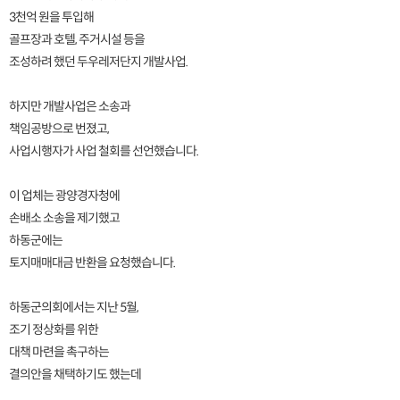
3천억 원을 투입해
골프장과 호텔, 주거시설 등을
조성하려 했던 두우레저단지 개발사업.
하지만 개발사업은 소송과
책임공방으로 번졌고,
사업시행자가 사업 철회를 선언했습니다.
이 업체는 광양경자청에
손배소 소송을 제기했고
하동군에는
토지매매대금 반환을 요청했습니다.
하동군의회에서는 지난 5월,
조기 정상화를 위한
대책 마련을 촉구하는
결의안을 채택하기도 했는데