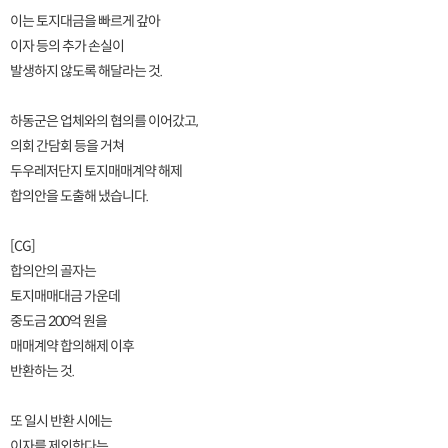
이는 토지대금을 빠르게 갚아
이자 등의 추가 손실이
발생하지 않도록 해달라는 것.
하동군은 업체와의 협의를 이어갔고,
의회 간담회 등을 거쳐
두우레저단지 토지매매계약 해제
합의안을 도출해 냈습니다.
[CG]
합의안의 골자는
토지매매대금 가운데
중도금 200억 원을
매매계약 합의해제 이후
반환하는 것.
또 일시 반환 시에는
이자를 제외한다는