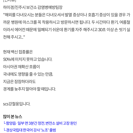
[인터뷰]
하미경/진주시 보건소 감염병예방팀장
"해외를 다녀오시는 분들은 다녀오셔서 발열 증상이나 호흡기 증상이 있을 경우 가
까운 병원에 마스크를 꼭 착용하시고 방문하시면 됩니다. 두 시간마다 환기, 여름철
이라서 에어컨 때문에 밀폐되기 쉬운데 환기를 자주 해주시고 30초 이상 손 씻기 실
천해 주시고..."
현재 백신 접종률은
50%에 미치지 못하고 있습니다.
아시아권 재확산 흐름이
국내에도 영향을 줄 수 있는 만큼,
지금은 잠잠하더라도
경계를 늦추지 말아야 할 때입니다.
scs강철웅입니다.
많이 본 뉴스
└
함양읍·일부 면 3분간 정전..변전소 설비 고장 원인
└
경상국립대 한국어 강사 '노조' 출범