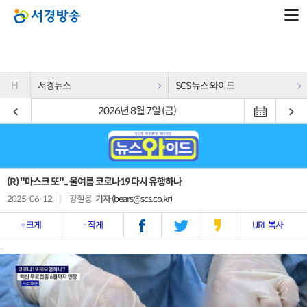
H
서경뉴스
SCS 뉴스 와이드
2026년 8월 7일 (금)
(R) "마스크 또".. 올여름 코로나19 다시 유행하나
2025-06-12
|
강철웅
기자 (bears@scs.co.kr)
+ 크게
- 작게
URL 복사
..