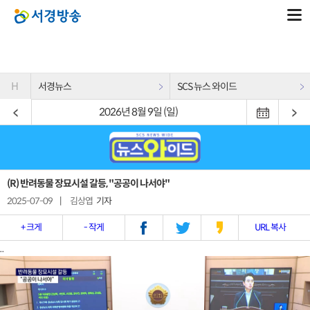
H
서경뉴스
SCS 뉴스 와이드
2026년 8월 9일 (일)
(R) 반려동물 장묘시설 갈등, "공공이 나서야"
2025-07-09
|
김상엽
기자
+ 크게
- 작게
URL 복사
..