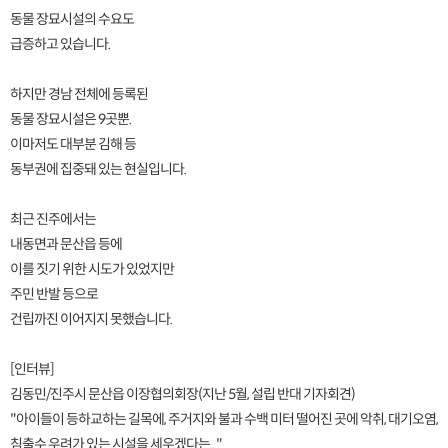
동물 장묘시설의 수요도
급증하고 있습니다.
하지만 경남 전체에 등록된
동물 장묘시설은 9곳뿐.
이마저도 대부분 김해 등
동부권에 집중돼 있는 현실입니다.
최근 진주에서는
내동면과 문산읍 등에
이를 짓기 위한 시도가 있었지만
주민 반발 등으로
건립까진 이어지지 못했습니다.
[인터뷰]
김동민/진주시 문산읍 이장협의회장(지난 5월, 설립 반대 기자회견)
"아이들이 등하교하는 길목에, 주거지와 불과 수백 미터 떨어진 곳에 악취, 대기오염,
침출수 우려가 있는 시설을 세우겠다는..."