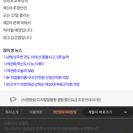
경남도교육청의
제1차 추경안은
오는 17일 열리는
제2차 본회의에서
처리될 예정입니다.
SCS 김상엽입니다.
많이 본 뉴스
└
남해 상주면 국도 19호선 충돌사고..1명 숨져
└
(섹션R) 혁신도시 뉴스레터
└
(섹션R) 오늘의 SNS
[VOD공지] 청춘초이스 이용금액 변경 안내
└
(R-직접들어봅시다) 안천원 산청군의회 의장
└
(민선 9기 의장대담) 강희순 제10대 하동군의회 의장
[서경방송] 일부 채널편성 변경 안내의 건 (7/22)
[서경방송] 디지털알뜰형 결합 할인요금 조정 안내 (수정)
계열사 바로가기
회사소개
이용약관
개인정보처리방침
[공지] 개인정보처리방침 (Ver2.15) 개정의 건 (7/1)
대표이사 윤철지
[서경방송] 일부 채널편성 변경 안내의 건 (7/1)
(우 52691) 경상남도 진주시 진양호로 532(동성동) 삼광빌딩 6F