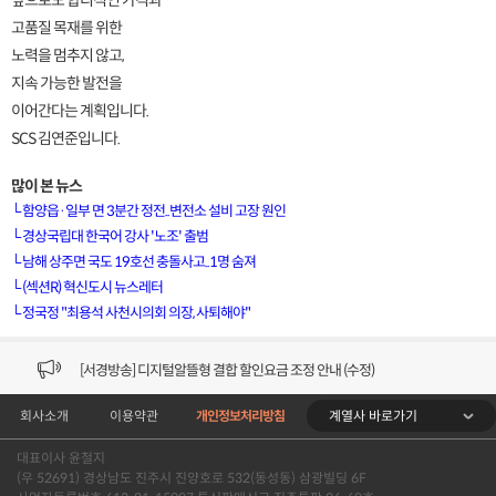
앞으로도 합리적인 가격과
고품질 목재를 위한
노력을 멈추지 않고,
지속 가능한 발전을
이어간다는 계획입니다.
SCS 김연준입니다.
많이 본 뉴스
└
함양읍·일부 면 3분간 정전..변전소 설비 고장 원인
└
경상국립대 한국어 강사 '노조' 출범
└
남해 상주면 국도 19호선 충돌사고..1명 숨져
[VOD공지] 청춘초이스 이용금액 변경 안내
└
(섹션R) 혁신도시 뉴스레터
└
정국정 "최용석 사천시의회 의장, 사퇴해야"
[서경방송] 일부 채널편성 변경 안내의 건 (7/22)
[서경방송] 디지털알뜰형 결합 할인요금 조정 안내 (수정)
계열사 바로가기
회사소개
이용약관
개인정보처리방침
[공지] 개인정보처리방침 (Ver2.15) 개정의 건 (7/1)
대표이사 윤철지
[서경방송] 일부 채널편성 변경 안내의 건 (7/1)
(우 52691) 경상남도 진주시 진양호로 532(동성동) 삼광빌딩 6F