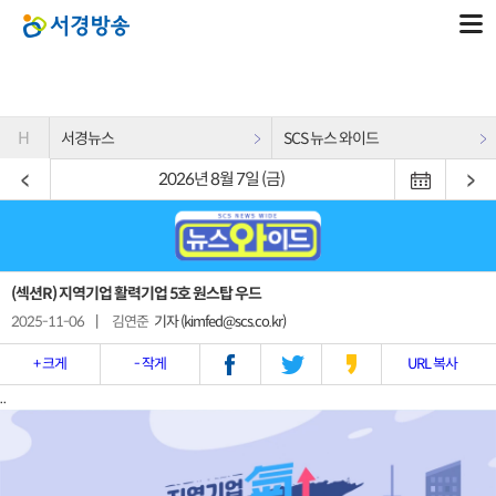
H
서경뉴스
SCS 뉴스 와이드
2026년 8월 7일 (금)
(섹션R) 지역기업 활력기업 5호 원스탑 우드
2025-11-06
|
김연준
기자 (kimfed@scs.co.kr)
+ 크게
- 작게
URL 복사
..