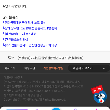
SCS 김동엽입니다.
많이 본 뉴스
└
경상국립대 한국어 강사 '노조' 출범
└
남해 상주면 국도 19호선 충돌사고..1명 숨져
└
(섹션R) 혁신도시 뉴스레터
[VOD공지] 청춘초이스 이용금액 변경 안내
└
(섹션R) 오늘의 SNS
└
(R-직접들어봅시다) 안천원 산청군의회 의장
[서경방송] 일부 채널편성 변경 안내의 건 (7/22)
[서경방송] 디지털알뜰형 결합 할인요금 조정 안내 (수정)
계열사 바로가기
회사소개
이용약관
개인정보처리방침
[공지] 개인정보처리방침 (Ver2.15) 개정의 건 (7/1)
대표이사 윤철지
[서경방송] 일부 채널편성 변경 안내의 건 (7/1)
(우 52691) 경상남도 진주시 진양호로 532(동성동) 삼광빌딩 6F
사업자등록번호 613-81-15007 통신판매신고 진주통판 06-60호
[VOD공지] 청춘초이스 이용금액 변경 안내
서경방송 고객센터 : 1877-6666 , 055-740-3001
청소년보호책임자 : 박성철 팀장
Copyright ⓒ (주)서경방송. All Rights Reserved.
[서경방송] 일부 채널편성 변경 안내의 건 (7/22)