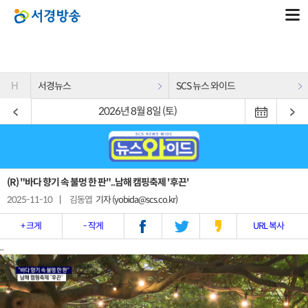
H
서경뉴스
SCS 뉴스 와이드
2026년 8월 8일 (토)
(R) "바다 향기 속 불멍 한 판"..남해 캠핑축제 '후끈'
2025-11-10
|
김동엽
기자 (yobida@scs.co.kr)
+ 크게
- 작게
URL 복사
..