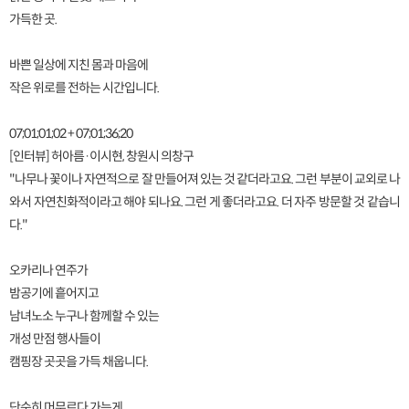
가득한 곳.
바쁜 일상에 지친 몸과 마음에
작은 위로를 전하는 시간입니다.
07;01;01;02 + 07;01;36;20
[인터뷰] 허아름·이시현, 창원시 의창구
"나무나 꽃이나 자연적으로 잘 만들어져 있는 것 같더라고요. 그런 부분이 교외로 나
와서 자연친화적이라고 해야 되나요. 그런 게 좋더라고요. 더 자주 방문할 것 같습니
다."
오카리나 연주가
밤공기에 흩어지고
남녀노소 누구나 함께할 수 있는
개성 만점 행사들이
캠핑장 곳곳을 가득 채웁니다.
단순히 머무르다 가는게