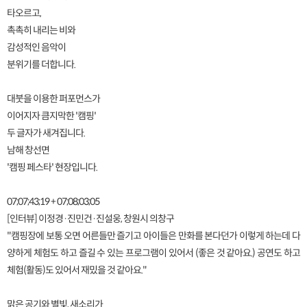
타오르고,
촉촉히 내리는 비와
감성적인 음악이
분위기를 더합니다.
대붓을 이용한 퍼포먼스가
이어지자 큼지막한 '캠핑'
두 글자가 새겨집니다.
남해 창선면
'캠핑 페스타' 현장입니다.
07;07;43;19 + 07;08;03;05
[인터뷰] 이정경·진민건·진설웅, 창원시 의창구
"캠핑장에 보통 오면 어른들만 즐기고 아이들은 만화를 본다던가 이렇게 하는데 다
양하게 체험도 하고 즐길 수 있는 프로그램이 있어서 (좋은 것 같아요.) 공연도 하고
체험(활동)도 있어서 재밌을 것 같아요."
맑은 공기와 별빛, 새소리가