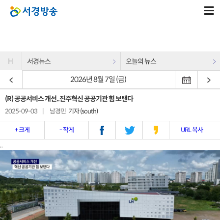
H
서경뉴스
오늘의 뉴스
2026년 8월 7일 (금)
(R) 공공서비스 개선..진주혁신 공공기관 힘 보탠다
2025-09-03
|
남경민
기자 (south)
+ 크게
- 작게
URL 복사
..