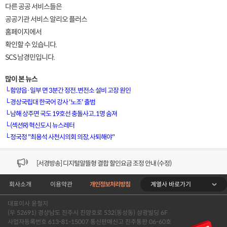
다른 공공 서비스들은
공공기관 서비스 알리오 플러스
홈페이지에서
확인할 수 있습니다.
SCS 남경민입니다.
많이 본 뉴스
└
함양읍·일부 면 3분간 정전..변전소 설비 고장 원인
└
경상국립대 한국어 강사 '노조' 출범
└
남해 상주면 국도 19호선 충돌사고..1명 숨져
[VOD공지] 청춘초이스 이용금액 변경 안내
└
(섹션R) 혁신도시 뉴스레터
└
정국정 "최용석 사천시의회 의장, 사퇴해야"
[서경방송] 일부 채널편성 변경 안내의 건 (7/22)
[서경방송] 디지털알뜰형 결합 할인요금 조정 안내 (수정)
계열사 바로가기
회사소개
이용약관
개인정보처리방침
[공지] 개인정보처리방침 (Ver2.15) 개정의 건 (7/1)
대표이사 윤철지
[서경방송] 일부 채널편성 변경 안내의 건 (7/1)
(우 52691) 경상남도 진주시 진양호로 532(동성동) 삼광빌딩 6F
사업자등록번호 613-81-15007 통신판매신고 진주통판 06-60호