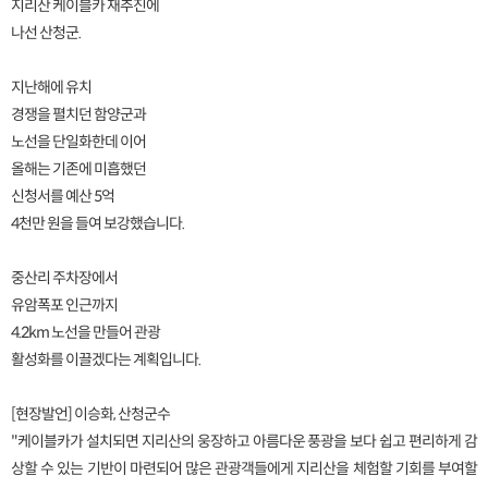
지리산 케이블카 재추진에
나선 산청군.
지난해에 유치
경쟁을 펼치던 함양군과
노선을 단일화한데 이어
올해는 기존에 미흡했던
신청서를 예산 5억
4천만 원을 들여 보강했습니다.
중산리 주차장에서
유암폭포 인근까지
4.2km 노선을 만들어 관광
활성화를 이끌겠다는 계획입니다.
[현장발언] 이승화, 산청군수
"케이블카가 설치되면 지리산의 웅장하고 아름다운 풍광을 보다 쉽고 편리하게 감
상할 수 있는 기반이 마련되어 많은 관광객들에게 지리산을 체험할 기회를 부여할