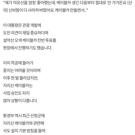
"제가 덕유산을 엄청 좋아했는데, 케이블카 생긴 다음부터 절대로 안 가거든요 (산
의) 신비함이 다 사라져 버렸어요. 케이블카 만들면서..."
이 대통령은 관광 개발에
도민 의견이 제일 중요하다며
설악산 오색 케이블카 찬반 투표를
현장에서 진행하기도 했습니다.
이미 착공에 들어가
중지는 어려울 것이라며
이후 한 발 물러섰지만,
지리산 케이블카는
사업 승인도 되지
않아 상황이 다릅니다.
환경부 역시 최근 산청군에
지리산 케이블카와 관련해
삭도 설치 기본 방침을 들며