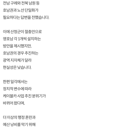
전남 구례와 전북 남원 등
호남권과 노선 단일화가
필요하다는 답변을 전했습니다.
이에 산청군이 절충안으로
영호남 각 1개씩 설치하는
방안을 제시했지만,
호남권의 경우 추진하는
광역 지자체가 달라
현실성은 낮습니다.
한편 일각에서는
정치적 변수에 따라
케이블카 사업 추진 분위기가
바뀌어 왔다며,
더 이상의 행정 혼란과
예산 낭비를 막기 위해