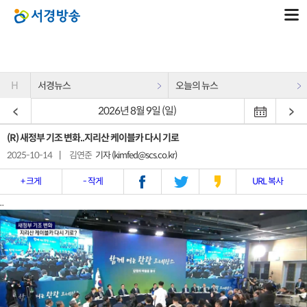
H
서경뉴스
오늘의 뉴스
2026년 8월 9일 (일)
(R) 새정부 기조 변화..지리산 케이블카 다시 기로
2025-10-14
|
김연준
기자 (kimfed@scs.co.kr)
+ 크게
- 작게
URL 복사
..