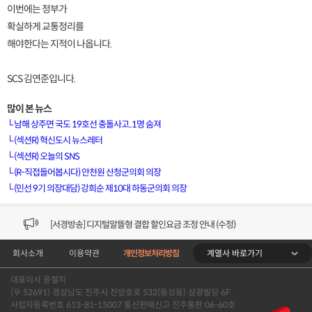
이번에는 정부가
확실하게 교통정리를
해야한다는 지적이 나옵니다.
SCS 김연준입니다.
많이 본 뉴스
└
남해 상주면 국도 19호선 충돌사고..1명 숨져
└
(섹션R) 혁신도시 뉴스레터
└
(섹션R) 오늘의 SNS
[VOD공지] 청춘초이스 이용금액 변경 안내
└
(R-직접들어봅시다) 안천원 산청군의회 의장
└
(민선 9기 의장대담) 강희순 제10대 하동군의회 의장
[서경방송] 일부 채널편성 변경 안내의 건 (7/22)
[서경방송] 디지털알뜰형 결합 할인요금 조정 안내 (수정)
계열사 바로가기
회사소개
이용약관
개인정보처리방침
[공지] 개인정보처리방침 (Ver2.15) 개정의 건 (7/1)
대표이사 윤철지
[서경방송] 일부 채널편성 변경 안내의 건 (7/1)
(우 52691) 경상남도 진주시 진양호로 532(동성동) 삼광빌딩 6F
사업자등록번호 613-81-15007 통신판매신고 진주통판 06-60호