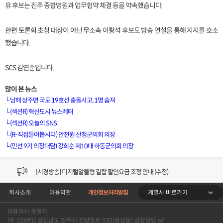
유 후보는 진주 종합병원과 업무협약 체결 등을 약속했습니다.
한편 토론회 초청 대상이 아닌 무소속 이황석 후보도 방송 연설을 통해 지지를 호소
했습니다.
SCS 김연준입니다.
많이 본 뉴스
└
남해 상주면 국도 19호선 충돌사고..1명 숨져
└
(섹션R) 혁신도시 뉴스레터
└
(섹션R) 오늘의 SNS
[VOD공지] 청춘초이스 이용금액 변경 안내
└
(R-직접들어봅시다) 안천원 산청군의회 의장
└
(민선 9기 의장대담) 강희순 제10대 하동군의회 의장
[서경방송] 일부 채널편성 변경 안내의 건 (7/22)
[서경방송] 디지털알뜰형 결합 할인요금 조정 안내 (수정)
계열사 바로가기
회사소개
이용약관
개인정보처리방침
[공지] 개인정보처리방침 (Ver2.15) 개정의 건 (7/1)
대표이사 윤철지
[서경방송] 일부 채널편성 변경 안내의 건 (7/1)
(우 52691) 경상남도 진주시 진양호로 532(동성동) 삼광빌딩 6F