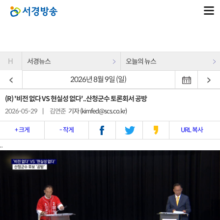
H
서경뉴스
오늘의 뉴스
2026년 8월 9일 (일)
(R) '비전 없다 VS 현실성 없다'..산청군수 토론회서 공방
2026-05-29
|
김연준
기자 (kimfed@scs.co.kr)
+ 크게
- 작게
URL 복사
..