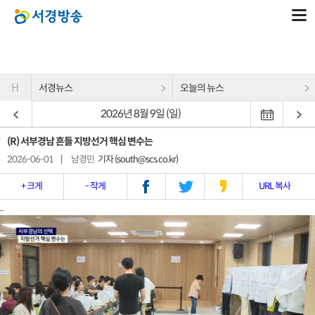
H
서경뉴스
오늘의 뉴스
2026년 8월 9일 (일)
(R) 서부경남 흔들 지방선거 핵심 변수는
2026-06-01
|
남경민
기자 (south@scs.co.kr)
+ 크게
- 작게
URL 복사
..