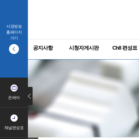
서경방송
홈페이지
가기
공지사항
시청자게시판
Ch8 편성표
온에어
채널편성표