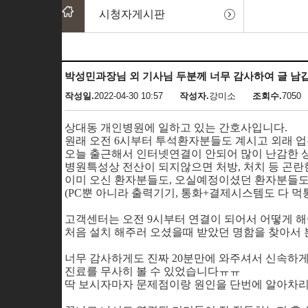
시청자게시판
박성민과장님 외 기사님 두분께 너무 감사하여 글 남
작성일.
2022-04-30 10:57
작성자.
강미소
조회수.
7050
상대동 개인병원에 일하고 있는 간호사입니다.
원래 오전 6시부터 투석환자분들도 계시고 외래 
오늘 출근해서 인터넷연결이 안되어 많이 난감한 
병원특성상 전산이 되지않으면 처방, 처치 등 곤란
이미 오신 환자분들도, 오실예정이셨던 환자분들도
(PC뿐 아니라 출력기기, 통화+결제시스템도 다 
고객센터는 오전 9시부터 연결이 되어서 어떻게 해
처음 설치 해주러 오셨을때 받았던 명함을 찾아서 
너무 감사하게도 진짜 20분만에 와주셔서 신속하
진료를 무사히 볼 수 있었습니다ㅠㅠ
딱 보시자마자 문제점이랑 원인을 단번에 알아차리