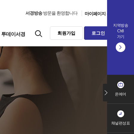
서경방송
방문을 환영합니다
마이페이지
지역방송
Ch8
회원가입
로그인
투데이서경
가기
온에어
채널편성표