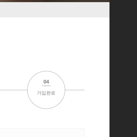
04
가입완료