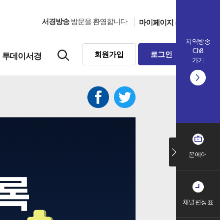
서경방송
방문을 환영합니다
마이페이지
지역방송
Ch8
회원가입
로그인
투데이서경
가기
온에어
채널편성표