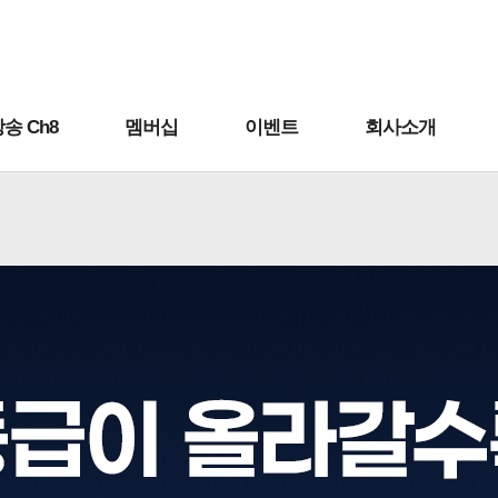
송 Ch8
멤버십
이벤트
회사소개