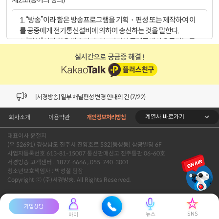
1. “방송”이라 함은 방송프로그램을 기획・편성 또는 제작하여 이
를 공중에게 전기통신설비에 의하여 송신하는 것을 말한다.
2. “편성”이라 함은 방송되거나 뉴미디어 플랫폼에서 유통되는 콘
텐츠의 종류, 내용, 분량, 시각, 배열을 정하는 것을 말한다.
3. “편성책임자”라 함은 편성에 대하여 결정을 하고 책임을 지는 자
를 말한다.
[VOD공지] 청춘초이스 이용금액 변경 안내
4. “방송제작자”라 함은 지역채널의 모든 보도와 편성 프로그램 제
작에 참여하는 자를 통칭한다.
[서경방송] 일부 채널편성 변경 안내의 건 (7/22)
5. “편성위원”이라 함은 편성위원회의 취재 및 제작 책임자 측과 실
무자 측 위원을 말한다.
계열사 바로가기
회사소개
이용약관
개인정보처리방침
[서경방송] 디지털알뜰형 결합 할인요금 조정 안내 (수정)
대표이사 윤철지
제3조(편성의 독립성)
[공지] 개인정보처리방침 (Ver2.15) 개정의 건 (7/1)
(우 52691) 경상남도 진주시 진양호로 532(동성동) 삼광빌딩 6F
사업자등록번호 613-81-15007 통신판매신고 진주통판 06-60호
1. 내부 편성위원회의 편성 자유와 독립을 보장한다.
[서경방송] 일부 채널편성 변경 안내의 건 (7/1)
서경방송 고객센터 : 1877-6666 , 055-740-3001
2. 지역채널의 편성은 특정 집단이나 개인의 직, 간접적인 이익을
청소년보호책임자 : 박성철 팀장
Copyright ⓒ (주)서경방송. All Rights Reserved.
위해 운영되어서는 안 되며 지역방송발전과 지역 시청자의 권익을
[VOD공지] 청춘초이스 이용금액 변경 안내
위해 운영한다.
[서경방송] 일부 채널편성 변경 안내의 건 (7/22)
가입상담
제4조(편성의 기본원칙)
SNS
뉴스
마이