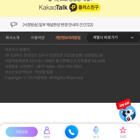
[VOD공지] 청춘초이스 이용금액 변경 안내
[서경방송] 일부 채널편성 변경 안내의 건 (7/22)
계열사 바로가기
회사소개
이용약관
개인정보처리방침
[서경방송] 디지털알뜰형 결합 할인요금 조정 안내 (수정)
대표이사 윤철지
[공지] 개인정보처리방침 (Ver2.15) 개정의 건 (7/1)
(우 52691) 경상남도 진주시 진양호로 532(동성동) 삼광빌딩 6F
사업자등록번호 613-81-15007 통신판매신고 진주통판 06-60호
[서경방송] 일부 채널편성 변경 안내의 건 (7/1)
서경방송 고객센터 : 1877-6666 , 055-740-3001
청소년보호책임자 : 박성철 팀장
Copyright ⓒ (주)서경방송. All Rights Reserved.
[VOD공지] 청춘초이스 이용금액 변경 안내
[서경방송] 일부 채널편성 변경 안내의 건 (7/22)
가입상담
SNS
뉴스
마이