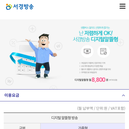
이용요금
(월 납부액 / 단위:원 / VAT포함)
디지털 알뜰형 방송
구분
가족형