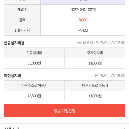
채널수
102개 (HD:102개)
금액
8,800
1대 추가시
+4,400
신규설치비용
(월 납부액 / 단위:원 / VAT포함)
신규설치비
추가설치비
33,000원
11,000원
이전설치비
(단위:원 / VAT포함)
다른주소로 이전시
다른방으로 이동시
16,500원
11,000원
방송 가입신청