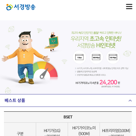
베스트 상품
BSET
HI기가이코노미
HI기가(1G)
HI프리미엄(100M)
구분
(500M)