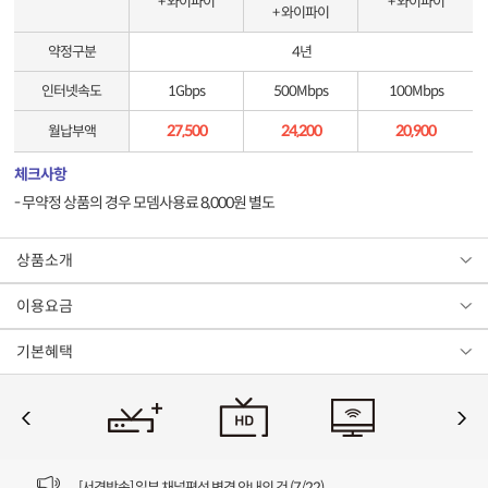
+ 와이파이
+ 와이파이
+ 와이파이
약정구분
4년
인터넷속도
1Gbps
500Mbps
100Mbps
27,500
24,200
20,900
월납부액
체크사항
- 무약정 상품의 경우 모뎀사용료 8,000원 별도
상품소개
이용요금
기본혜택
[VOD공지] 청춘초이스 이용금액 변경 안내
[서경방송] 일부 채널편성 변경 안내의 건 (7/22)