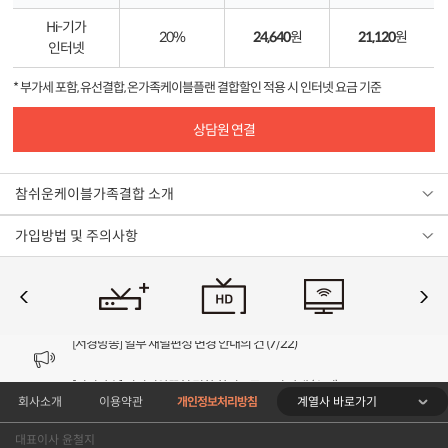
Hi-기가
20%
24,640
원
21,120
원
인터넷
* 부가세 포함, 유선결합, 온가족케이블플랜 결합할인 적용 시 인터넷 요금 기준
상담원 연결
참쉬운케이블가족결합 소개
가입방법 및 주의사항
[VOD공지] 청춘초이스 이용금액 변경 안내
[서경방송] 일부 채널편성 변경 안내의 건 (7/22)
[서경방송] 디지털알뜰형 결합 할인요금 조정 안내 (수정)
계열사 바로가기
회사소개
이용약관
개인정보처리방침
[공지] 개인정보처리방침 (Ver2.15) 개정의 건 (7/1)
대표이사 윤철지