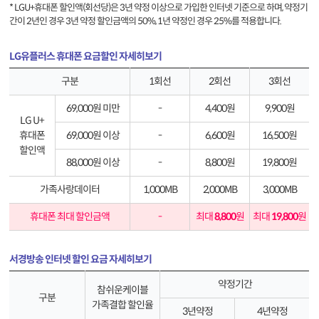
* LGU+휴대폰 할인액(회선당)은 3년 약정 이상으로 가입한 인터넷 기준으로 하며, 약정기
간이 2년인 경우 3년 약정 할인금액의 50%, 1년 약정인 경우 25%를 적용합니다.
LG유플러스 휴대폰 요금할인 자세히보기
구분
1회선
2회선
3회선
69,000원 미만
-
4,400원
9,900원
LG U+
휴대폰
69,000원 이상
-
6,600원
16,500원
할인액
88,000원 이상
-
8,800원
19,800원
가족사랑데이터
1,000MB
2,000MB
3,000MB
휴대폰 최대 할인금액
-
최대
8,800
원
최대
19,800
원
서경방송 인터넷 할인 요금 자세히보기
약정기간
참쉬운케이블
구분
가족결합 할인율
3년약정
4년약정