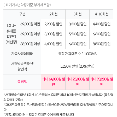
(Hi-기가 4년약정기준, 부가세포함)
구분
2회선
3회선
4~10회선
69,000원 미만
2,200원 할인
3,300원 할인
4,400원 할인
LG U+
휴대폰
69,000원 이상
3,300원 할인
5,500원 할인
6,600원 할인
할인액
(회선당)
88,000원 이상
4,400원 할인
6,600원 할인
8,800원 할인
가족사랑데이터
결합한 휴대폰 수 * 1,000MB
서경방송 인터넷
5,280원 할인 (20% 할인)
할인액
최대
14,080
원 할
최대
25,080
원 할
최대
93,280
원 할
총 혜택
인
인
인
* 서경방송 인터넷 1회선, LG 유플러스 휴대폰 최대 10회선까지 결합 가능합니다. (동일명
의 다회선 가능)
* 휴대폰 요금 할인은, 선택약정할인(통신요금 25% 할인)적용 후 월정액을 기준으로 합니
다.
* 가족사랑데이터는 결합한 휴대폰 수에 따라 제공됩니다.