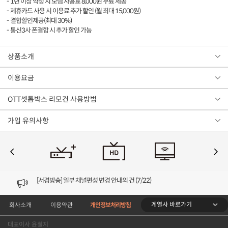
- 1년 이상 약정 시 모뎀 사용료 8,000원 무료 제공
- 제휴카드 사용 시 이용료 추가 할인 (월 최대 15,000원)
- 결합할인제공(최대 30%)
- 통신3사 폰결합 시 추가 할인 가능
상품소개
이용요금
OTT셋톱박스 리모컨 사용방법
가입 유의사항
[VOD공지] 청춘초이스 이용금액 변경 안내
[서경방송] 일부 채널편성 변경 안내의 건 (7/22)
[서경방송] 디지털알뜰형 결합 할인요금 조정 안내 (수정)
계열사 바로가기
회사소개
이용약관
개인정보처리방침
[공지] 개인정보처리방침 (Ver2.15) 개정의 건 (7/1)
대표이사 윤철지