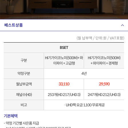
베스트상품
(월 납부액 / 단위:원 / VAT포함)
BSET
HI기가이코노미(500M)+ 와
HI기가이코노미(500M)
구분
이파이 + 고급형
+ 와이파이 + 경제형
약정구분
4년
33,110
29,590
월납부금액
채널수(HD)
253개(HD:217/UHD:3)
247개(HD:212/UHD:3)
비고
· UHD팩 요금 1,100 무료제공
기본혜택
- 약정 기간별 사은품 지급